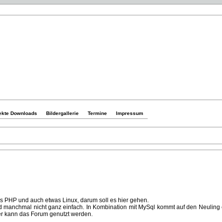
ekte Downloads
Bildergallerie
Termine
Impressum
as PHP und auch etwas Linux, darum soll es hier gehen.
d manchmal nicht ganz einfach. In Kombination mit MySql kommt auf den Neuling e
er kann das Forum genutzt werden.