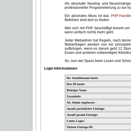
Als absoluter Neuling und Neueinsteig
professioneller Programmierung zu tun ha
Ein absolutes Muss ist das
PHP-Handb
Befehlen sind dort zu finden.
Wer sich mit PHP beschäftigt kommt um
wenn einfach nichts mehr geht.
Jeder Webadmin hat Regeln, nach denen e
Mailanfragen werden von mir prinzipie
aufbringen, wenn es darum geht 12 Stund
Essen und anderen notwendigen Kleinkra
So, nun viel Spass beim Lesen und Schnü
Login Informationen
Ihr Anmeldename lautet:
Ihre ID lautet:
Richtiger Name:
Zusatzinfo:
Als Admin zugelassen :
Anzahl persönlicher Einträge:
Anzahl gesamt Einträge:
Letztes Login:
Nächste Eintrags-ID: