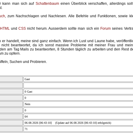
er kann man sich auf
Schattenbaum
einen Überblick verschaffen, allerdings sol
t.
uch
, zum Nachschlagen und Nachlesen. Alle Befehle und Funktionen, sowie kl
HTML
und
CSS
nicht herum. Ausserdem sollte man sich ein
Forum
seines Vertr
r handelt, meine sind ganz einfach. Wenn ich Lust und Laune habe, veröffentlic
ll nicht beantwortet, da ich sonst massive Probleme mit meiner Frau und me
en am Tag Mails zu beantworten, 8 Stunden täglich zu arbeiten und den Rest de
m zu opfern.
ffeln, Suchen und Probieren.
Gast
0 Gast
0
Nein
0
64
06.08.2026 [06:43:10] (Update auf 06.08.2026 [06:43:10] erfolgreich)
71