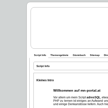
Script Info
Themengebiete
Gästebuch
Sitemap
Dir
Script Info
Kleines Intro
Willkommen auf mn-portal.at
Vor allem um mein Script
adresSQL
, etw
PHP zu lernen ist einiges an Aufwand un
und einige Denkanstösse liefern. Auch hi