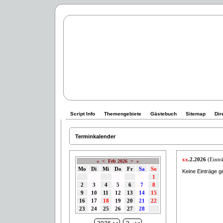
Script Info
Themengebiete
Gästebuch
Sitemap
Dir
Terminkalender
xx
.2.2026
(Einträ
«
<
Feb 2026
>
»
Mo
Di
Mi
Do
Fr
Sa
So
Keine Einträge g
1
2
3
4
5
6
7
8
9
10
11
12
13
14
15
16
17
18
19
20
21
22
23
24
25
26
27
28