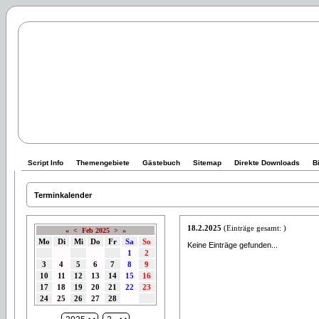
Script Info
Themengebiete
Gästebuch
Sitemap
Direkte Downloads
B
Terminkalender
18.2.2025
(Einträge gesamt: )
«
<
Feb 2025
>
»
Mo
Di
Mi
Do
Fr
Sa
So
Keine Einträge gefunden...
1
2
3
4
5
6
7
8
9
10
11
12
13
14
15
16
17
18
19
20
21
22
23
24
25
26
27
28