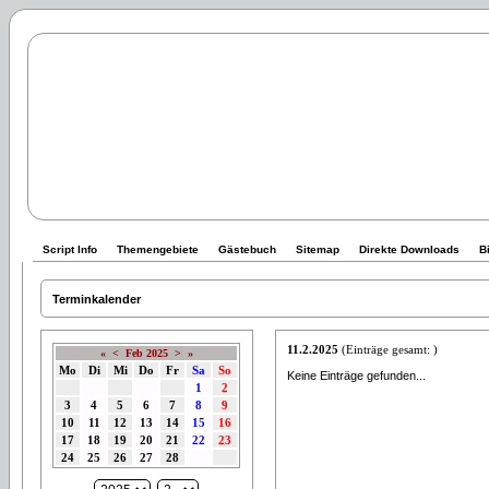
Script Info
Themengebiete
Gästebuch
Sitemap
Direkte Downloads
B
Terminkalender
11.2.2025
(Einträge gesamt: )
«
<
Feb 2025
>
»
Mo
Di
Mi
Do
Fr
Sa
So
Keine Einträge gefunden...
1
2
3
4
5
6
7
8
9
10
11
12
13
14
15
16
17
18
19
20
21
22
23
24
25
26
27
28