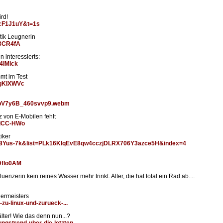
rd!
RcF1J1uY&t=1s
tik Leugnerin
y3CR4fA
 interessierts:
4IMick
mmt im Test
QgKIXWVc
/abV7y6B_460svvp9.webm
 von E-Mobilen fehlt
CdCC-HWo
iker
68Yus-7k&list=PLk16KIqEvE8qw4cczjDLRX706Y3azce5H&index=4
Dflo0AM
nzerin kein reines Wasser mehr trinkt. Alter, die hat total ein Rad ab....
ermeisters
zu-linux-und-zurueck-...
lter! Wie das denn nun...?
ngstrend-uber-die-letzten.....