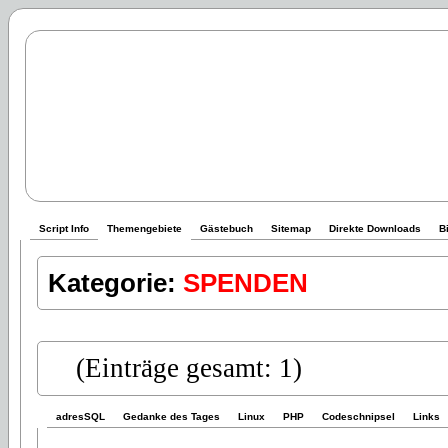
Script Info
Themengebiete
Gästebuch
Sitemap
Direkte Downloads
B
Kategorie:
SPENDEN
(Einträge gesamt: 1)
adresSQL
Gedanke des Tages
Linux
PHP
Codeschnipsel
Links