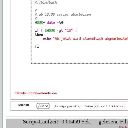
#!/bin/bash
#
# ab 13:00 script abarbeiten
#
HOUR
=
`
date
 +
%
H
`
if
[
$HOUR
-gt
"13"
]
then
echo
"Ab jetzt wird stuendlich abgearbeite
fi
Details und Downloads >>>
Suchen
(Einträge gesamt: 7)
Seiten (7) [ « ‹ 1
2
3
4
5
›
»
]
Script-Laufzeit: 0.00459 Sek. gelesene F
Rek