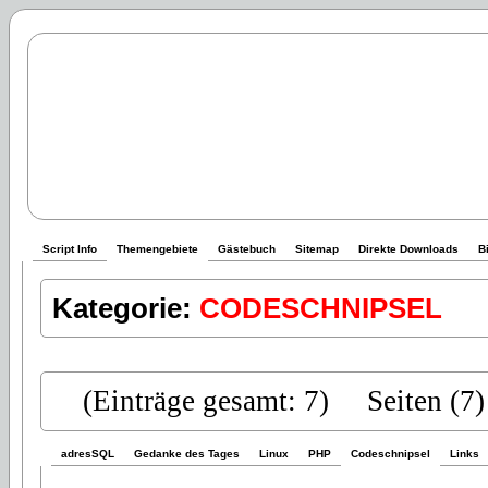
Script Info
Themengebiete
Gästebuch
Sitemap
Direkte Downloads
B
Kategorie:
CODESCHNIPSEL
(Einträge gesamt: 7)
Seiten (7)
adresSQL
Gedanke des Tages
Linux
PHP
Codeschnipsel
Links